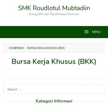
Skip
SMK Roudlotul Mubtadiin
to
content
Kompetitif dan Berakhlaqul Karimah
MENU
HOMEPAGE
/
BURSA KERJA KHUSUS (BKK)
Bursa Kerja Khusus (BKK)
By
adminsmk
Posted
on
November
11,
Search
2020
for:
Kategori Informasi