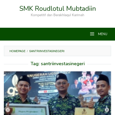
Skip
SMK Roudlotul Mubtadiin
to
content
Kompetitif dan Berakhlaqul Karimah
MENU
HOMEPAGE
/
SANTRIINVESTASINEGERI
Tag:
santriinvestasinegeri