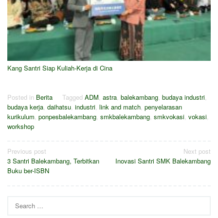
Kang Santri Siap Kuliah-Kerja di Cina
Posted in
Berita
Tagged
ADM
,
astra
,
balekambang
,
budaya industri
,
budaya kerja
,
daihatsu
,
industri
,
link and match
,
penyelarasan
kurikulum
,
ponpesbalekambang
,
smkbalekambang
,
smkvokasi
,
vokasi
,
workshop
Post
Previous post
Next post
3 Santri Balekambang, Terbitkan
Inovasi Santri SMK Balekambang
navigation
Buku ber-ISBN
Search
for: