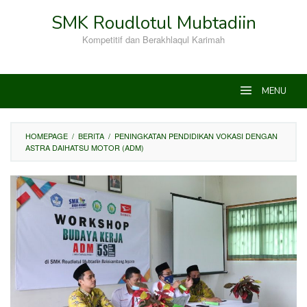
Skip
SMK Roudlotul Mubtadiin
to
content
Kompetitif dan Berakhlaqul Karimah
MENU
HOMEPAGE
/
BERITA
/
PENINGKATAN PENDIDIKAN VOKASI DENGAN
ASTRA DAIHATSU MOTOR (ADM)