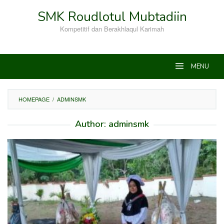
Skip
SMK Roudlotul Mubtadiin
to
content
Kompetitif dan Berakhlaqul Karimah
MENU
HOMEPAGE
/
ADMINSMK
Author:
adminsmk