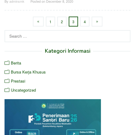
By
adminsmk
Posted on
December 8, 2020
1
2
3
4
Search
for:
Kategori Informasi
Berita
Bursa Kerja Khusus
Prestasi
Uncategorized