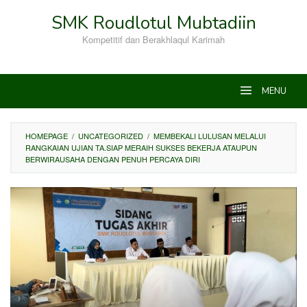
Skip
SMK Roudlotul Mubtadiin
to
content
Kompetitif dan Berakhlaqul Karimah
MENU
HOMEPAGE
/
UNCATEGORIZED
/
MEMBEKALI LULUSAN MELALUI
RANGKAIAN UJIAN TA.SIAP MERAIH SUKSES BEKERJA ATAUPUN
BERWIRAUSAHA DENGAN PENUH PERCAYA DIRI