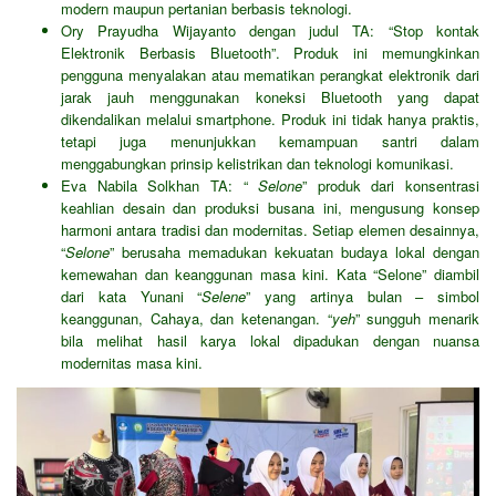
modern maupun pertanian berbasis teknologi.
Ory Prayudha Wijayanto dengan judul TA: “Stop kontak
Elektronik Berbasis Bluetooth”. Produk ini memungkinkan
pengguna menyalakan atau mematikan perangkat elektronik dari
jarak jauh menggunakan koneksi Bluetooth yang dapat
dikendalikan melalui smartphone. Produk ini tidak hanya praktis,
tetapi juga menunjukkan kemampuan santri dalam
menggabungkan prinsip kelistrikan dan teknologi komunikasi.
Eva Nabila Solkhan TA: “
Selone
” produk dari konsentrasi
keahlian desain dan produksi busana ini, mengusung konsep
harmoni antara tradisi dan modernitas. Setiap elemen desainnya,
“
Selone
” berusaha memadukan kekuatan budaya lokal dengan
kemewahan dan keanggunan masa kini. Kata “Selone” diambil
dari kata Yunani “
Selene
” yang artinya bulan – simbol
keanggunan, Cahaya, dan ketenangan. “
yeh
” sungguh menarik
bila melihat hasil karya lokal dipadukan dengan nuansa
modernitas masa kini.