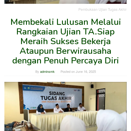
Pembukaan Ujian Tugas Akhir
Membekali Lulusan Melalui
Rangkaian Ujian TA.Siap
Meraih Sukses Bekerja
Ataupun Berwirausaha
dengan Penuh Percaya Diri
By
adminsmk
Posted on
June 16, 2025