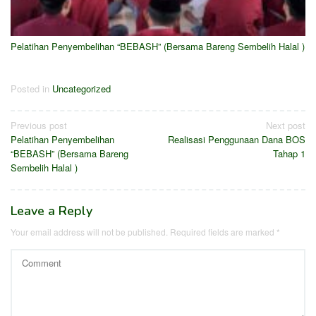
Pelatihan Penyembelihan “BEBASH” (Bersama Bareng Sembelih Halal )
Posted in
Uncategorized
Post
Previous post
Next post
Pelatihan Penyembelihan
Realisasi Penggunaan Dana BOS
navigation
“BEBASH” (Bersama Bareng
Tahap 1
Sembelih Halal )
Leave a Reply
Your email address will not be published.
Required fields are marked
*