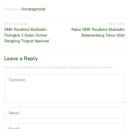
Posted in
Uncategorized
Previous post
Next post
SMK Roudlotul Mubtadiin
Raker SMK Roudlotul Mubtadiin
Peringkat 3 Green School
Balekambang Tahun 2024
Rangking Tingkat Nasional
Leave a Reply
Your email address will not be published.
Required fields are marked
*