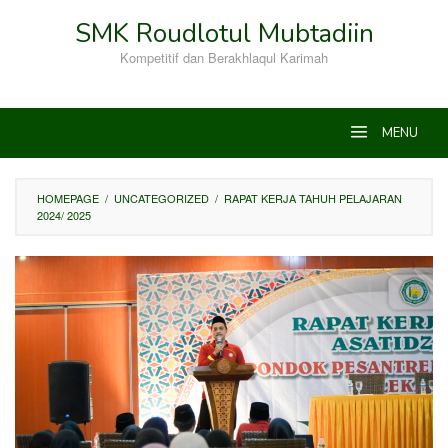
SMK Roudlotul Mubtadiin
Kompetitif dan Berakhlaqul Karimah
MENU
HOMEPAGE
/
UNCATEGORIZED
/
RAPAT KERJA TAHUH PELAJARAN
2024/ 2025