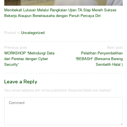
Membekali Lulusan Melalui Rangkaian Ujian TA.Siap Meraih Sukses
Bekerja Ataupun Berwirausaha dengan Penuh Percaya Diri
Posted in
Uncategorized
Post
Previous post
Next post
WORKSHOP “Melindungi Data
Pelatihan Penyembelihan
navigation
dari Peretas dengan Cyber
“BEBASH” (Bersama Bareng
Security”
Sembelih Halal )
Leave a Reply
Your email address will not be published.
Required fields are marked
*