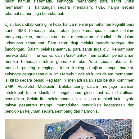
padat namun sistematis, sehingga menantang para santri untuk
memahami isi kandungan secara mendalam, tidak hanya secara
tekstual namun juga kontekstual.
Ujian baca kitab kuning ini tidak hanya menilai pemahaman kognitif para
santri SMK terhadap teks, tetapi juga kemampuan mereka dalam
menyampaikan, menjelaskan, dan menerapkan nilai-nilai fikih dalam
kehidupan sehari-hari. Para santri diuji melalui metode
sorogan
dan
bandongan
, Dalam pelaksanaannya, para santri juga diuji kemampuan
mereka dalam ilmu
nahwu
dan
shorof
untuk memastikan pemahaman
mereka terhadap struktur gramatikal teks Arab secara akurat. Ini
menjadi penting mengingat kitab kuning disajikan tanpa harakat,
sehingga penguasaan dua ilmu tersebut adalah kunci dalam memahami
isi kitab secara benar. Kegiatan ini menjadi salah satu bentuk komitmen
SMK Roudlotul Mubtadiin Balekambang dalam menjaga warisan
intelektual Islam klasik di tengah arus globalisasi dan digitalisasi
pendidikan. Selain itu, pelaksanaan ujian ini juga menjadi bukti nyata
bahwa pesantren mampu memadukan pendidikan keagamaan dan
pendidikan kejuruan secara seimbang dan harmonis.