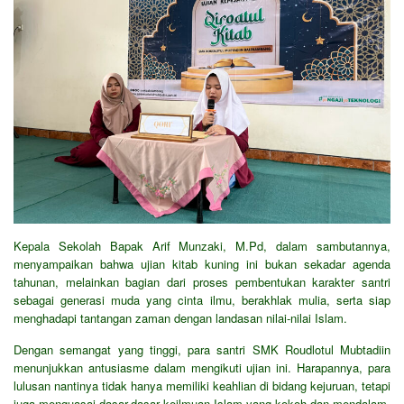
Kepala Sekolah Bapak Arif Munzaki, M.Pd, dalam sambutannya,
menyampaikan bahwa ujian kitab kuning ini bukan sekadar agenda
tahunan, melainkan bagian dari proses pembentukan karakter santri
sebagai generasi muda yang cinta ilmu, berakhlak mulia, serta siap
menghadapi tantangan zaman dengan landasan nilai-nilai Islam.
Dengan semangat yang tinggi, para santri SMK Roudlotul Mubtadiin
menunjukkan antusiasme dalam mengikuti ujian ini. Harapannya, para
lulusan nantinya tidak hanya memiliki keahlian di bidang kejuruan, tetapi
juga menguasai dasar-dasar keilmuan Islam yang kokoh dan mendalam.