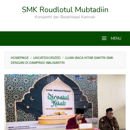
Skip
SMK Roudlotul Mubtadiin
to
content
Kompetitif dan Berakhlaqul Karimah
MENU
HOMEPAGE
/
UNCATEGORIZED
/
UJIAN BACA KITAB SANTRI SMK
DENGAN DI DAMPINGI WALISANTRI